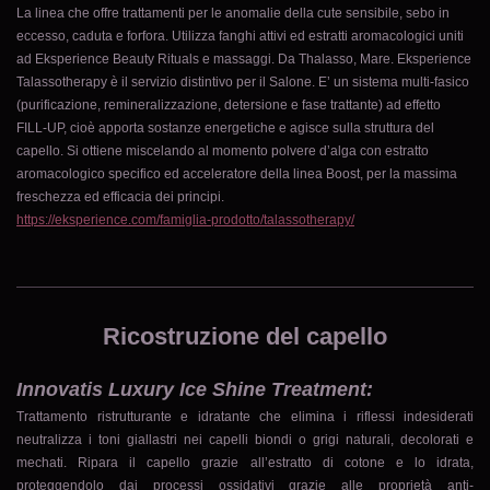
La linea che offre trattamenti per le anomalie della cute sensibile, sebo in
eccesso, caduta e forfora. Utilizza fanghi attivi ed estratti aromacologici uniti
ad Eksperience Beauty Rituals e massaggi. Da Thalasso, Mare. Eksperience
Talassotherapy è il servizio distintivo per il Salone. E’ un sistema multi-fasico
(purificazione, remineralizzazione, detersione e fase trattante) ad effetto
FILL-UP, cioè apporta sostanze energetiche e agisce sulla struttura del
capello. Si ottiene miscelando al momento polvere d’alga con estratto
aromacologico specifico ed acceleratore della linea Boost, per la massima
freschezza ed efficacia dei principi.
https://eksperience.com/famiglia-prodotto/talassotherapy/
Ricostruzione del capello
Innovatis Luxury Ice Shine Treatment:
Trattamento ristrutturante e idratante che elimina i riflessi indesiderati
neutralizza i toni giallastri nei capelli biondi o grigi naturali, decolorati e
mechati. Ripara il capello grazie all’estratto di cotone e lo idrata,
proteggendolo dai processi ossidativi grazie alle proprietà anti-