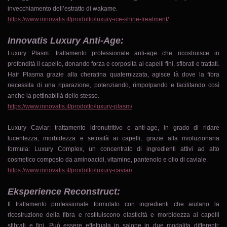
invecchiamento dell’estratto di wakame.
https://www.innovatis.it/prodotto/luxury-ice-shine-treatment/
Innovatis Luxury Anti-Age:
Luxury Plasm: trattamento professionale anti-age che ricostruisce in
profondità il capello, donando forza e corposità ai capelli fini, sfibrati e trattati.
Hair Plasma grazie alla cheratina quaternizzata, agisce là dove la fibra
necessita di una riparazione, potenziando, rimpolpando e facilitando così
anche la pettinabilià dello stesso.​​​
https://www.innovatis.it/prodotto/luxury-plasm/
Luxury Caviar: trattamento idronutritivo e anti-age, in grado di ridare
lucentezza, morbidezza e setosità ai capelli, grazie alla rivoluzionaria
formula: Luxury Complex, un concentrato di ingredienti attivi ad alto
cosmetico composto da aminoacidi, vitamine, pantenolo e olio di caviale.
https://www.innovatis.it/prodotto/luxury-caviar/
Eksperience Reconstruct:
Il trattamento professionale formulato con ingredienti che aiutano la
ricostruzione della fibra e restituiscono elasticità e morbidezza ai capelli
sfibrati e fini. Può essere effettuata in salone in due modalita differenti: