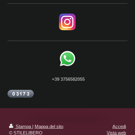
+39 3756582055
Stampa
|
Mappa del sito
Accedi
© STILELIBERO
Vista web